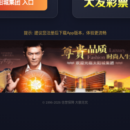
阳城集团 入口
提示: 建议您注册后下载App版本，体验更流畅
© 1996-2026 信誉保障 大额无忧