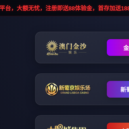
平台，大额无忧，注册即送88体验金，首存加送188
金
新