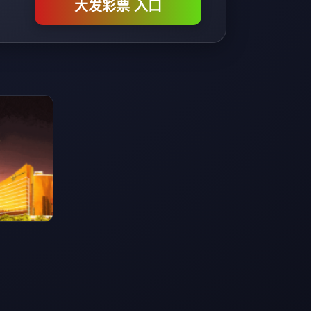
大发彩票 入口