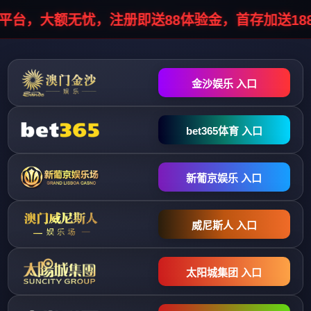
平台，大额无忧，注册即送88体验金，首存加送188
金沙娱乐 入口
bet365体育 入口
新葡京娱乐 入口
威尼斯人 入口
太阳城集团 入口