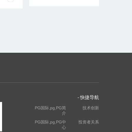
技“五
一”暨“五
四”表彰系
列报道
（一）
- 快捷导航
PG国际,pg,PG简
技术创新
介
PG国际,pg,PG中
投资者关系
心