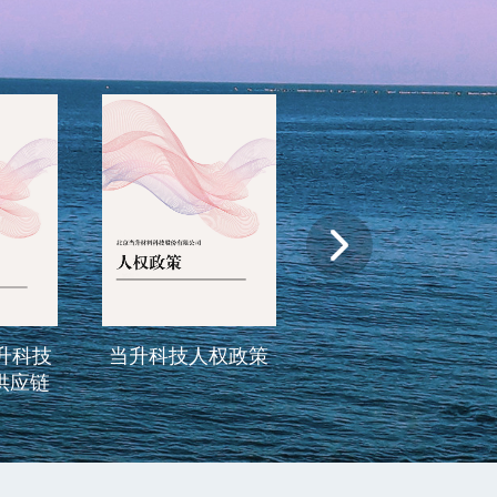
升科技人权政策
2022年度当升科技
2021 
负责任矿产供应链
尽责管
尽责管理报告