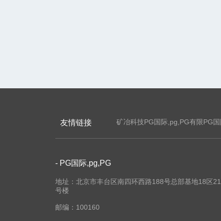
矿冶科技PG国际,pg,PG有限PG国际
友情链接
- PG国际,pg,PG
地址：北京市丰台区南四环西路188号总部基地18区21
号楼
邮编：100160