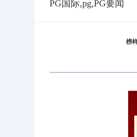
PG国际,pg,PG要闻
榜